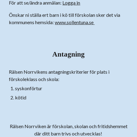
För att se/ändra anmälan:
Logga in
Önskar ni ställa ert barn i kö till förskolan sker det via
kommunens hemsida:
www.sollentuna.se
Antagning
Rälsen
Norrviken
s antagningskriterier för plats i
förskoleklass och skola:
syskonförtur
kötid
Rälsen Norrviken är förskolan, skolan och fritidshemmet
där ditt barn trivs och utvecklas!